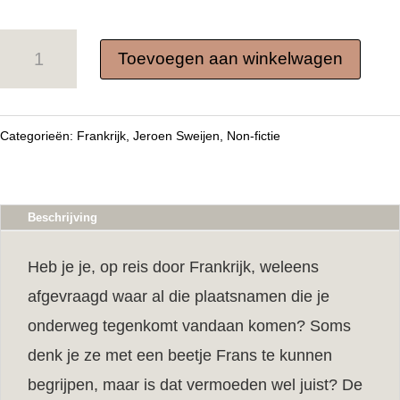
Waarom
Toevoegen aan winkelwagen
Lyon
geen
Dijon
Categorieën:
Frankrijk
,
Jeroen Sweijen
,
Non-fictie
heet
(hardcover)
aantal
Beschrijving
Heb je je, op reis door Frankrijk, weleens
afgevraagd waar al die plaatsnamen die je
onderweg tegenkomt vandaan komen? Soms
denk je ze met een beetje Frans te kunnen
begrijpen, maar is dat vermoeden wel juist? De