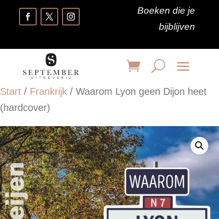
Boeken die je
bijblijven
Start
/
Frankrijk
/ Waarom Lyon geen Dijon heet
(hardcover)