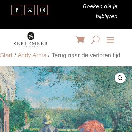
Boeken die je
bijblijven
Start
/
Andy Arnts
/ Terug naar de verloren tijd