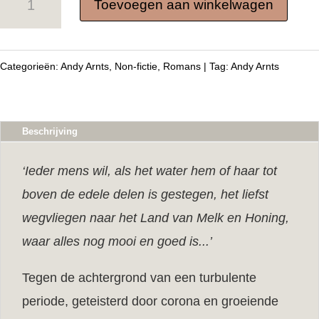
Toevoegen aan winkelwagen
naar
de
verloren
Categorieën:
Andy Arnts
,
Non-fictie
,
Romans
Tag:
Andy Arnts
tijd
aantal
Beschrijving
‘Ieder mens wil, als het water hem of haar tot
boven de edele delen is gestegen, het liefst
wegvliegen naar het Land van Melk en Honing,
waar alles nog mooi en goed is...’
Tegen de achtergrond van een turbulente
periode, geteisterd door corona en groeiende