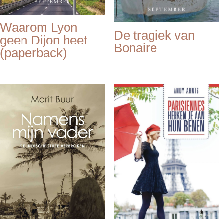
Waarom Lyon
De tragiek van
geen Dijon heet
Bonaire
(paperback)