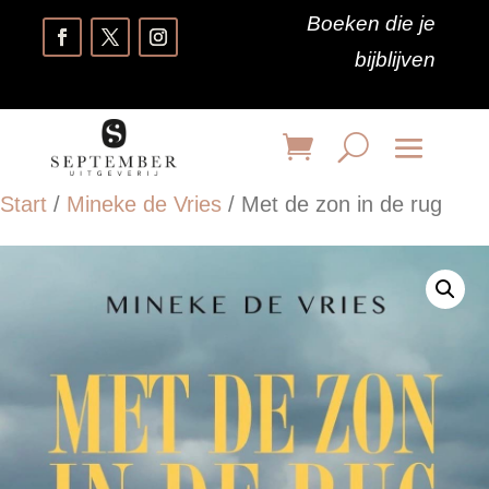
Boeken die je
bijblijven
Start
/
Mineke de Vries
/ Met de zon in de rug