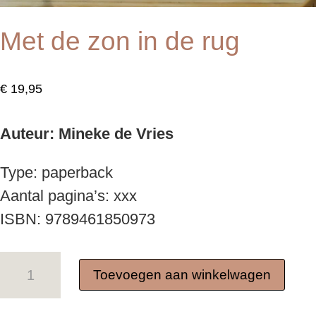
Met de zon in de rug
€
19,95
Auteur: Mineke de Vries
Type: paperback
Aantal pagina’s: xxx
ISBN: 9789461850973
Met
Toevoegen aan winkelwagen
de
zon