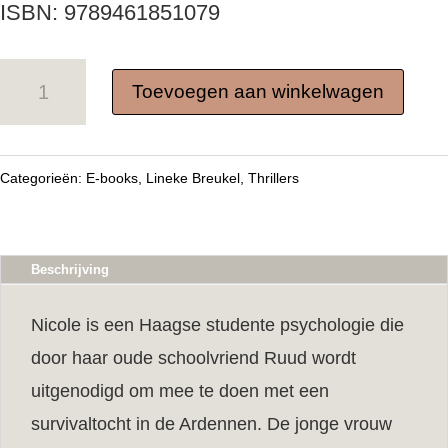
ISBN: 9789461851079
Vluchtspel
Toevoegen aan winkelwagen
(1)
–
Broederschap
Categorieën:
E-books
,
Lineke Breukel
,
Thrillers
van
de
jacht
Beschrijving
(e-
Nicole is een Haagse studente psychologie die
book)
door haar oude schoolvriend Ruud wordt
aantal
uitgenodigd om mee te doen met een
survivaltocht in de Ardennen. De jonge vrouw