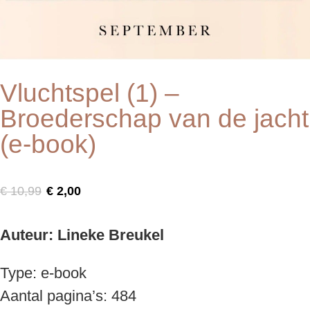
Vluchtspel (1) –
Broederschap van de jacht
(e-book)
Oorspronkelijke
Huidige
€
10,99
€
2,00
prijs
prijs
was:
is:
Auteur: Lineke Breukel
€ 10,99.
€ 2,00.
Type: e-book
Aantal pagina’s: 484