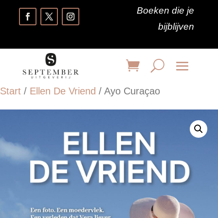
Boeken die je
bijblijven
Start
/
Ellen De Vriend
/ Ayo Curaçao