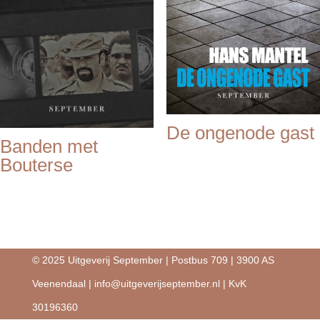
De ongenode gast
Banden met
Bouterse
© 2025 Uitgeverij September | Postbus 709 | 3900 AS
Veenendaal |
info@uitgeverijseptember.nl
| KvK
30196360