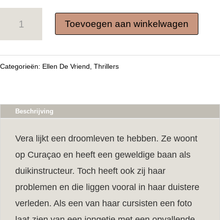
Ayo
Toevoegen aan winkelwagen
Curaçao
aantal
Categorieën:
Ellen De Vriend
,
Thrillers
Beschrijving
Vera lijkt een droomleven te hebben. Ze woont
op Curaçao en heeft een geweldige baan als
duikinstructeur. Toch heeft ook zij haar
problemen en die liggen vooral in haar duistere
verleden. Als een van haar cursisten een foto
laat zien van een jongetje met een opvallende